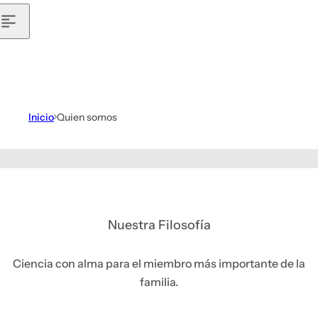
b
i
a
l
,
s
Inicio
Quien somos
é
r
u
m
,
p
Nuestra Filosofía
e
r
Ciencia con alma para el miembro más importante de la
f
familia.
u
m