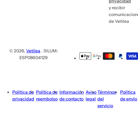
privacidad
y recibir
comunicacion
de Vetilea
© 2026,
Vetilea
. SILUM:
ESP08604129
Política de
Política de
Información
Aviso
Términos
Política
privacidad
reembolso
de contacto
legal
del
de envío
servicio