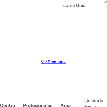
como Guía
Prevenir es amar
Cuida su salud hoy.
Descubre Vetilea y ofrécele la calidad de
vida que se merece.
Ver Productos
¡Únete a la
Centro
Profesionales
Área
familia