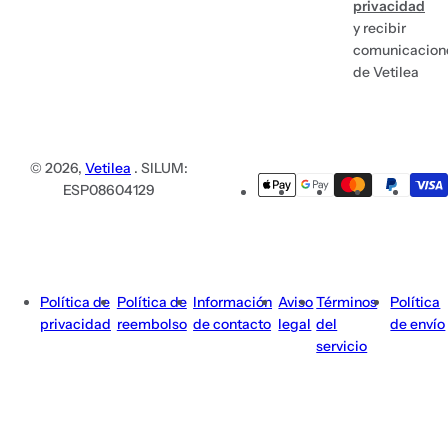
privacidad
y recibir
comunicacion
de Vetilea
© 2026,
Vetilea
. SILUM:
ESP08604129
Política de
Política de
Información
Aviso
Términos
Política
privacidad
reembolso
de contacto
legal
del
de envío
servicio