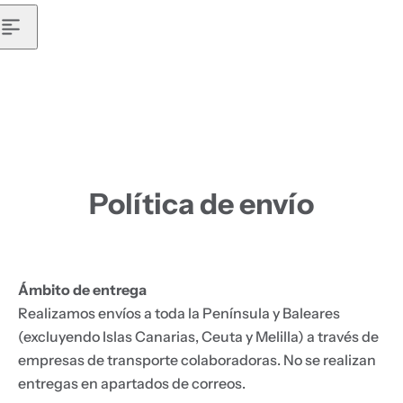
b
i
a
l
,
s
é
r
Política de envío
u
m
,
p
Ámbito de entrega
e
Realizamos envíos a toda la Península y Baleares
r
(excluyendo Islas Canarias, Ceuta y Melilla) a través de
f
empresas de transporte colaboradoras. No se realizan
u
entregas en apartados de correos.
m